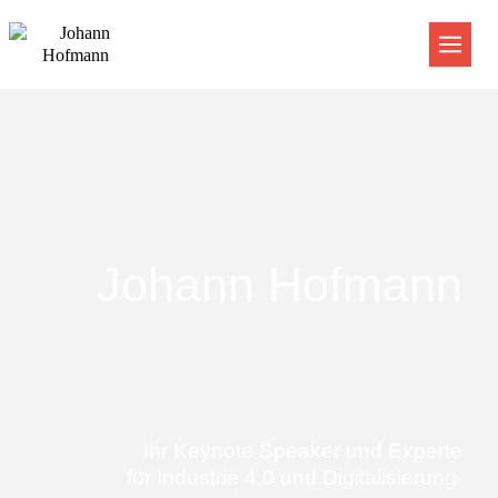
Johann Hofmann
Ihr Keynote Speaker und Experte
für Industrie 4.0 und Digitalisierung