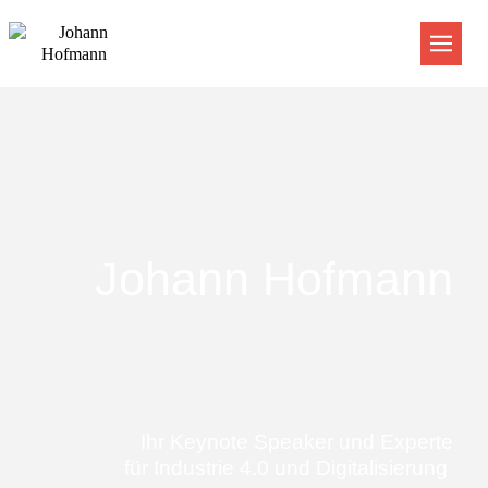
Johann Hofmann
Ihr Keynote Speaker und Experte
für Industrie 4.0 und Digitalisierung