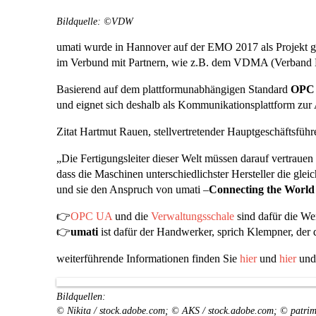
Bildquelle: ©VDW
umati wurde in Hannover auf der EMO 2017 als Projekt ge
im Verbund mit Partnern, wie z.B. dem VDMA (Verband 
Basierend auf dem plattformunabhängigen Standard
OPC
und eignet sich deshalb als Kommunikationsplattform zur 
Zitat Hartmut Rauen, stellvertretender Hauptgeschäftsf
„Die Fertigungsleiter dieser Welt müssen darauf vertrauen
dass die Maschinen unterschiedlichster Hersteller die gle
und sie den Anspruch von umati –
Connecting the World
👉
OPC UA
und die
Verwaltungsschale
sind dafür die W
👉
umati
ist dafür der Handwerker, sprich Klempner, der 
weiterführende Informationen finden Sie
hier
und
hier
un
Bildquellen:
© Nikita / stock.adobe.com; © AKS / stock.adobe.com; © patrim