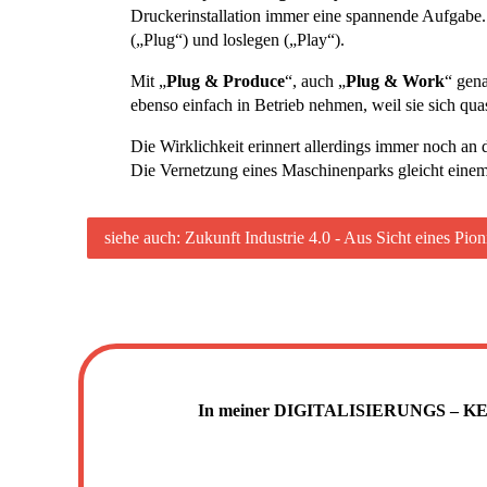
Druckerinstallation immer eine spannende Aufgabe.
(„Plug“) und loslegen („Play“).
Mit „
Plug & Produce
“, auch „
Plug & Work
“ gen
ebenso einfach in Betrieb nehmen, weil sie sich qua
Die Wirklichkeit erinnert allerdings immer noch an
Die Vernetzung eines Maschinenparks gleicht eine
siehe auch: Zukunft Industrie 4.0 - Aus Sicht eines Pion
In meiner DIGITALISIERUNGS – KEYNO